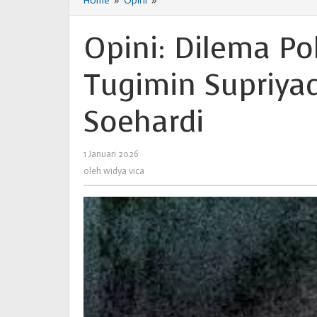
Home
»
Opini
»
Opini:
Dilema
Polisi
Opini: Dilema Pol
Bunuh
Diri
Tugimin Supriyadi
Oleh
Dr.
Tugimin
Soehardi
Supriyadi,Psi.
&
Drs.
1 Januari 2026
oleh
SA.
widya
oleh
widya vica
Soehardi
vica