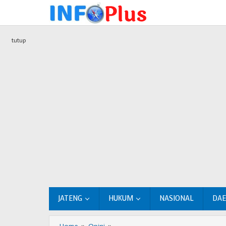
Lewati
ke
konten
tutup
JATENG
HUKUM
NASIONAL
DA