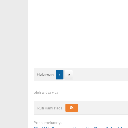
Halaman:
1
2
oleh
widya vica
Ikuti Kami Pada
Navigasi
Pos sebelumnya