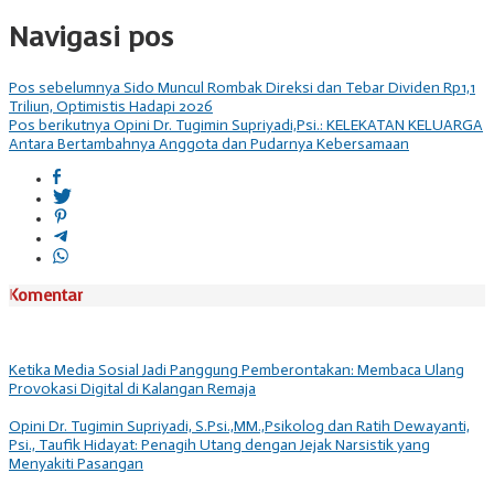
Navigasi pos
Pos sebelumnya
Sido Muncul Rombak Direksi dan Tebar Dividen Rp1,1
Triliun, Optimistis Hadapi 2026
Pos berikutnya
Opini Dr. Tugimin Supriyadi,Psi.: KELEKATAN KELUARGA
Antara Bertambahnya Anggota dan Pudarnya Kebersamaan
Komentar
Ketika Media Sosial Jadi Panggung Pemberontakan: Membaca Ulang
Provokasi Digital di Kalangan Remaja
Opini Dr. Tugimin Supriyadi, S.Psi.,MM.,Psikolog dan Ratih Dewayanti,
Psi., Taufik Hidayat: Penagih Utang dengan Jejak Narsistik yang
Menyakiti Pasangan