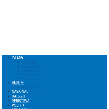
JATENG
Solo Raya
Kedu Raya
Pantura Barat
Pantura Timur
Semarangan
HUKUM
INFO KHUSUS
NASIONAL
DAERAH
PERISTIWA
POLITIK