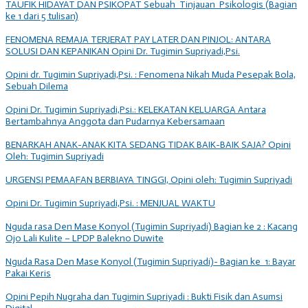
TAUFIK HIDAYAT DAN PSIKOPAT Sebuah Tinjauan Psikologis (Bagian
ke 1 dari 5 tulisan)
FENOMENA REMAJA TERJERAT PAY LATER DAN PINJOL: ANTARA
SOLUSI DAN KEPANIKAN Opini Dr. Tugimin Supriyadi,Psi.
Opini dr. Tugimin Supriyadi,Psi. : Fenomena Nikah Muda Pesepak Bola,
Sebuah Dilema
Opini Dr. Tugimin Supriyadi,Psi.: KELEKATAN KELUARGA Antara
Bertambahnya Anggota dan Pudarnya Kebersamaan
BENARKAH ANAK-ANAK KITA SEDANG TIDAK BAIK-BAIK SAJA? Opini
Oleh: Tugimin Supriyadi
URGENSI PEMAAFAN BERBIAYA TINGGI, Opini oleh: Tugimin Supriyadi
Opini Dr. Tugimin Supriyadi,Psi. : MENJUAL WAKTU
Nguda rasa Den Mase Konyol (Tugimin Supriyadi) Bagian ke 2 : Kacang
Ojo Lali Kulite – LPDP Balekno Duwite
Nguda Rasa Den Mase Konyol (Tugimin Supriyadi)- Bagian ke 1: Bayar
Pakai Keris
Opini Pepih Nugraha dan Tugimin Supriyadi : Bukti Fisik dan Asumsi