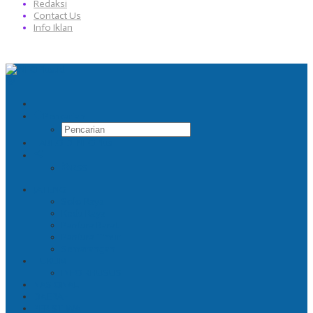
Redaksi
Contact Us
Info Iklan
Pencarian
TABLOID INFOPlus
RSS
JATENG
Solo Raya
Kedu Raya
Pantura Barat
Pantura Timur
Semarangan
HUKUM
INFO KHUSUS
NASIONAL
DAERAH
PERISTIWA