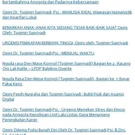
Bertambahnya Anggota dan Pudarnya Kebersamaan
Opini Dr. Tugimin Supriyadi, Psi. : MANUSIA IDEAL Wawasan Humanistik
dan Kearifan Lokal
BENARKAH ANAK-ANAK KITA SEDANG TIDAK BAIK-BAIK SAJA? Opini
Oleh: Tugimin Supriyadi
URGENSI PEMAAFAN BERBIAYA TINGGI, Opini oleh: Tugimin Supriyadi
Opini Dr. Tugimin Supriyadi,Psi. : MENJUAL WAKTU
Nguda rasa Den Mase Konyol (Tugimin Supriyadi) Bagian ke 2 : Kacang
Ojo Lali Kulite – LPDP Balekno Duwite
Nguda Rasa Den Mase Konyol (Tugimin Supriyadi)- Bagian ke 1: Bayar
Pakai Keris
Opini Pepih Nugraha dan Tugimin Supriyadi : Bukti Fisik dan Asumsi
Digital
Opini Dr. Tugimin Supriyadi,Psi. : Urgensi Menekan Stres dan Emosi
pada Anggota Kepolisian Unit Lalu Lintas Guna Menunjang
Peningkatan Karier
Opini: Dilema Polisi Bunuh Diri Oleh Dr. Tugimin Supriyadi,Psi. & Drs.