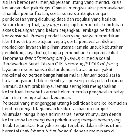
sisi lain berpotensi menjadi jeratan utang yang memicu krisis
keuangan dan psikologis. Opini ini mengkaji akar permasalahan,
dinamika pemanfaatan, serta solusi strategis dengan
pendekatan yang didukung data dan regulasi yang berlaku.
Secara konseptual,
pay later
dan pinjol memenuhi kebutuhan
akses keuangan yang belum terjangkau lembaga perbankan
konvensional. Proses pendaftaran yang hanya memerlukan
identitas diri, persetujuan cepat, serta penawaran diskon
menjadikan layanan ini pilihan utama remaja untuk kebutuhan
pendidikan, gaya hidup, hingga pemenuhan keinginan akibat
fenomena
fear of missing out
(FOMO) di media sosial.
Berdasarkan Surat Edaran OJK Nomor 19/SEOJK.06/2023,
layanan ini sebenarnya diatur dengan batas aman, yakni
maksimal
0,1 persen bunga harian
mulai 1 Januari 2026 serta
batas angsuran tidak melebihi 30 persen pendapatan bulanan.
Namun, dalam praktiknya, remaja sering kali mengabaikan
ketentuan tersebut karena belum memiliki penghasilan tetap
dan minim pengetahuan keuangan.
Persepsi yang menganggap utang kecil tidak berisiko kemudian
berubah menjadi kepanikan ketika tagihan menumpuk.
Akumulasi bunga, biaya administrasi tersembunyi, dan denda
keterlambatan mengubah pokok utang menjadi beban yang
tidak terjangkau. Banyak remaja terjebak dalam siklus utang
berantai (
gali lubang tutup lubang
) dengan meminjam di