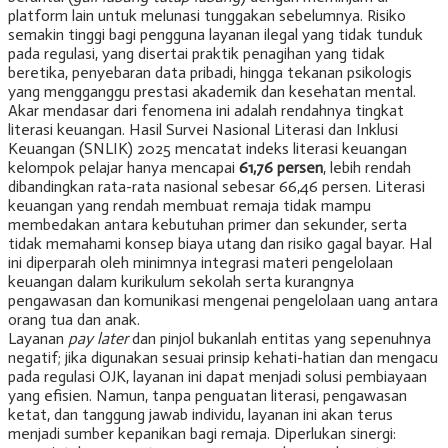
platform lain untuk melunasi tunggakan sebelumnya. Risiko
semakin tinggi bagi pengguna layanan ilegal yang tidak tunduk
pada regulasi, yang disertai praktik penagihan yang tidak
beretika, penyebaran data pribadi, hingga tekanan psikologis
yang mengganggu prestasi akademik dan kesehatan mental.
Akar mendasar dari fenomena ini adalah rendahnya tingkat
literasi keuangan. Hasil Survei Nasional Literasi dan Inklusi
Keuangan (SNLIK) 2025 mencatat indeks literasi keuangan
kelompok pelajar hanya mencapai
61,76 persen
, lebih rendah
dibandingkan rata-rata nasional sebesar 66,46 persen. Literasi
keuangan yang rendah membuat remaja tidak mampu
membedakan antara kebutuhan primer dan sekunder, serta
tidak memahami konsep biaya utang dan risiko gagal bayar. Hal
ini diperparah oleh minimnya integrasi materi pengelolaan
keuangan dalam kurikulum sekolah serta kurangnya
pengawasan dan komunikasi mengenai pengelolaan uang antara
orang tua dan anak.
Layanan
pay later
dan pinjol bukanlah entitas yang sepenuhnya
negatif; jika digunakan sesuai prinsip kehati-hatian dan mengacu
pada regulasi OJK, layanan ini dapat menjadi solusi pembiayaan
yang efisien. Namun, tanpa penguatan literasi, pengawasan
ketat, dan tanggung jawab individu, layanan ini akan terus
menjadi sumber kepanikan bagi remaja. Diperlukan sinergi: