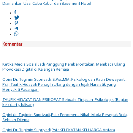
Diamankan Usai Coba Kabur dari Basement Hotel
Komentar
Ketika Media Sosial Jadi Panggung Pemberontakan: Membaca Ulang
Provokasi Digital di Kalangan Remaja
Opini Dr. Tugimin Supriyadi, S.Psi.,MM.,Psikolog dan Ratih Dewayanti,
Psi., Taufik Hidayat: Penagih Utang dengan Jejak Narsistik yang
Menyakiti Pasangan
TAUFIK HIDAYAT DAN PSIKOPAT Sebuah Tinjauan Psikologis (Bagian
ke 1 dari 5 tulisan)
Opini dr. Tugimin Supriyadi,Psi. : Fenomena Nikah Muda Pesepak Bola,
Sebuah Dilema
Opini Dr. Tugimin Supriyadi,Psi.: KELEKATAN KELUARGA Antara