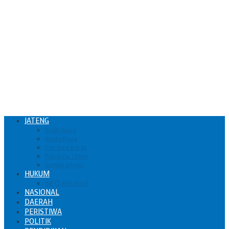
JATENG
Solo Raya
Kedu Raya
Pantura Barat
Pantura Timur
Semarangan
HUKUM
INFO KHUSUS
NASIONAL
DAERAH
PERISTIWA
POLITIK