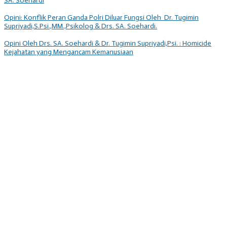
SA. Soehardi
Opini: Konflik Peran Ganda Polri Diluar Fungsi Oleh Dr. Tugimin
Supriyadi,S.Psi.,MM.,Psikolog & Drs. SA. Soehardi.
Opini Oleh Drs. SA. Soehardi & Dr. Tugimin Supriyadi,Psi. : Homicide
Kejahatan yang Mengancam Kemanusiaan