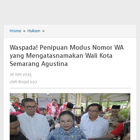
Home
»
Hukum
»
Waspada!
Penipuan
Modus
Waspada! Penipuan Modus Nomor WA
Nomor
yang Mengatasnamakan Wali Kota
WA
Semarang Agustina
yang
Mengatasnamakan
26 Juni 2025
oleh
Wali
Brojol
oleh
Brojol 007
Kota
007
Semarang
Agustina