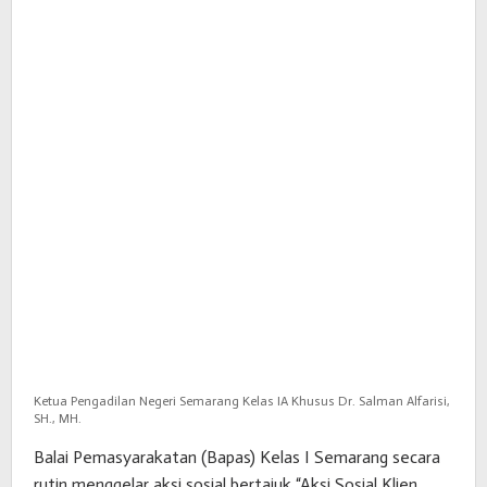
Kelas
I
Semarang.
Ketua Pengadilan Negeri Semarang Kelas IA Khusus Dr. Salman Alfarisi,
SH., MH.
Balai Pemasyarakatan (Bapas) Kelas I Semarang secara
rutin menggelar aksi sosial bertajuk “Aksi Sosial Klien