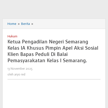
Home
»
Berita
»
Ketua
Pengadilan
Negeri
Hukum
Semarang
Ketua Pengadilan Negeri Semarang
Kelas
Kelas IA Khusus Pimpin Apel Aksi Sosial
IA
Klien Bapas Peduli Di Balai
Khusus
Pimpin
Pemasyarakatan Kelas I Semarang.
Apel
13 November 2025
oleh
Aksi
aryo
Sosial
oleh
aryo red
red
Klien
Bapas
Peduli
Di
Balai
Pemasyarakatan