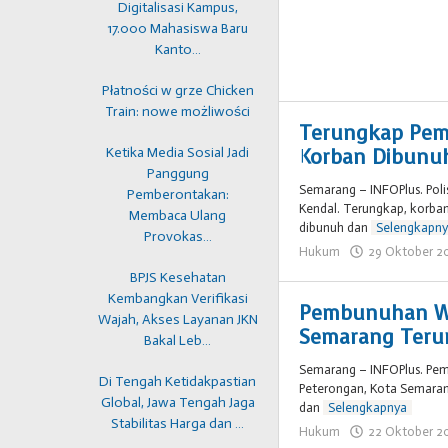
Digitalisasi Kampus,
17.000 Mahasiswa Baru
Kanto…
Płatności w grze Chicken
Train: nowe możliwości
Terungkap Pemb
Ketika Media Sosial Jadi
Korban Dibunuh
Panggung
Semarang – INFOPlus. Poli
Pemberontakan:
Kendal. Terungkap, korba
Membaca Ulang
dibunuh dan
Selengkapn
Provokas…
Hukum
29 Oktober 2
BPJS Kesehatan
Kembangkan Verifikasi
Pembunuhan Wa
Wajah, Akses Layanan JKN
Semarang Terun
Bakal Leb…
Semarang – INFOPlus. Pem
Di Tengah Ketidakpastian
Peterongan, Kota Semarang
Global, Jawa Tengah Jaga
dan
Selengkapnya
Stabilitas Harga dan …
Hukum
22 Oktober 2