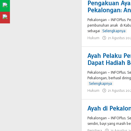
Pengakuan Aya
Pekalongan: A
Pekalongan – INFOPlus. P
pembunuhan anak di Kabu
sebagai
Selengkapnya
Hukum
21 Agustus 20
Ayah Pelaku P
Dapat Hadiah 
Pekalongan – INFOPlus. S
Pekalongan, berhasil diri
Selengkapnya
Hukum
21 Agustus 20
Ayah di Pekalo
Pekalongan – INFOPlus. S
sendiri, bayi yang masih b
Peristiwa
21 Agustus 