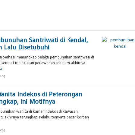
unuhan Santriwati di Kendal,
 Lalu Disetubuhi
si berhasil menangkap pelaku pembunuhan santriwati di
n sempat melakukan perlawanan sebelum akhirnya
ya
024
oleh
Brojol
007
nita Indekos di Peterongan
gkap, Ini Motifnya
bunuhan wanita di kamar indekos di kawasan
, akhirnya terungkap. Pelaku ternyata pacar korban
024
oleh