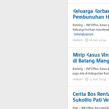
wi
vi
Keluarga Korba
Pembunuhan Ha
Batang – INFOPlus. Kasus
Keluarga korban mendesak 
Selengkapnya
Hukum
16 Juni 2024
Mirip Kasus Vi
di Batang Man
Batang – INFOPlus. Kasus
juga ada di Kabupaten Ba
Hukum
13 Juni 2024
Cerita Bos Rent
Sukolilo Pati V
Pati – INFOPlus. Bos renta