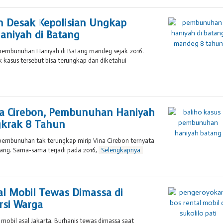
dya
ca
n Desak Kepolisian Ungkap
niyah di Batang
 pembunuhan Haniyah di Batang mandeg sejak 2016.
kasus tersebut bisa terungkap dan diketahui
oleh
Brojol
007
na Cirebon, Pembunuhan Haniyah
gkrak 8 Tahun
 pembunuhan tak terungkap mirip Vina Cirebon ternyata
tang. Sama-sama terjadi pada 2016,
Selengkapnya
oleh
Brojol
007
al Mobil Tewas Dimassa di
ersi Warga
l mobil asal Jakarta, Burhanis tewas dimassa saat