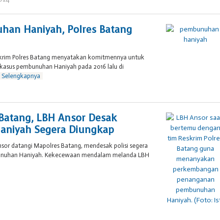
Brojol
007
han Haniyah, Polres Batang
g
skrim Polres Batang menyatakan komitmennya untuk
 kasus pembunuhan Haniyah pada 2016 lalu di
Selengkapnya
leh
rojol
07
 Batang, LBH Ansor Desak
niyah Segera Diungkap
sor datangi Mapolres Batang, mendesak polisi segera
nuhan Haniyah. Kekecewaan mendalam melanda LBH
eh