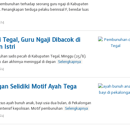
 pembunuhan terhadap seorang guru ngaji di Kabupaten
 Penangkapan terduga pelaku berinisial F, beredar luas
024
oleh
Brojol
007
Tegal, Guru Ngaji Dibacok di
 Istri
uhan sadis pecah di Kabupaten Tegal, Minggu (25/8).
k dan akhirnya meninggal di depan
Selengkapnya
024
oleh
Brojol
007
an Selidiki Motif Ayah Tega
sus ayah bunuh anak, bayi usia dua bulan, di Pekalongan
intensif kepolisian. Motif pembunuhan
Selengkapnya
024
oleh
Brojol
007