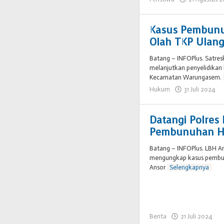
Kasus Pembunu
Olah TKP Ulan
Batang – INFOPlus. Satre
melanjutkan penyelidikan
Kecamatan Warungasem.
Hukum
31 Juli 2024
o
B
0
Datangi Polres
Pembunuhan Ha
Batang – INFOPlus. LBH An
mengungkap kasus pembu
Ansor
Selengkapnya
Berita
21 Juli 2024
ol