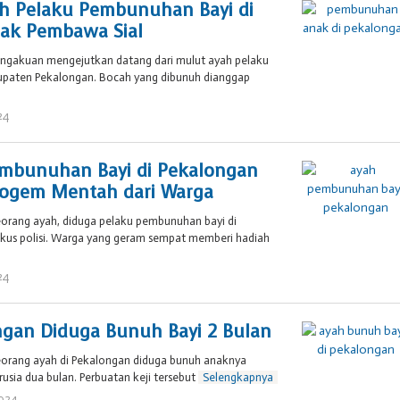
h Pelaku Pembunuhan Bayi di
nak Pembawa Sial
engakuan mengejutkan datang dari mulut ayah pelaku
paten Pekalongan. Bocah yang dibunuh dianggap
24
oleh
Brojol
007
embunuhan Bayi di Pekalongan
Bogem Mentah dari Warga
eorang ayah, diduga pelaku pembunuhan bayi di
ngkus polisi. Warga yang geram sempat memberi hadiah
24
oleh
Brojol
007
ngan Diduga Bunuh Bayi 2 Bulan
eorang ayah di Pekalongan diduga bunuh anaknya
erusia dua bulan. Perbuatan keji tersebut
Selengkapnya
2024
oleh