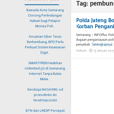
Tag:
pembun
Bawaslu Kota Semarang
Dorong Perlindungan
Polda Jateng 
Hukum bagi Pelapor
Korban Pengani
Money Poli…
Semarang – INFOPlus. Po
Ancaman Siber Terus
dugaan penganiayaan poli
Berkembang, BPD Perlu
penyebab
Selengkapnya
Perkuat Sistem Keamanan
Hukum
13 Januari 202
Digit…
SMARTFREN Hadirkan
Unlimited 5G di Semarang,
Internet Tanpa Batas
Mulai…
Ewolucja NAGAWKI: od
przeszłości do
teraźniejszości
BTN dan UNDIP Percepat