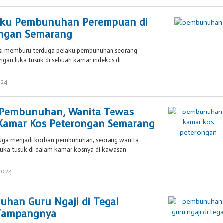
Brojol
007
elaku Pembunuhan Perempuan di
ongan Semarang
isi memburu terduga pelaku pembunuhan seorang
gan luka tusuk di sebuah kamar indekos di
024
oleh
Brojol
007
 Pembunuhan, Wanita Tewas
 Kamar Kos Peterongan Semarang
duga menjadi korban pembunuhan, seorang wanita
uka tusuk di dalam kamar kosnya di kawasan
2024
oleh
widya
vica
han Guru Ngaji di Tegal
 Tampangnya