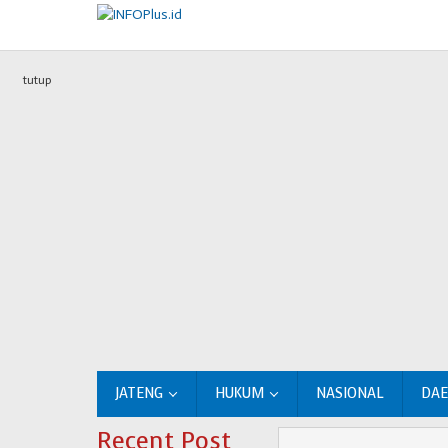
Lewati
ke
konten
tutup
JATENG
HUKUM
NASIONAL
DA
Recent Post