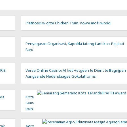
Płatności w grze Chicken Train: nowe możliwości
Penyegaran Organisasi, Kapolda Jateng Lantik 22 Pejabat
Baru
GRIS
Verse Online Casino: Al het Hetgeen Je Dient te Begrijpen
Aangaande Hedendaagse Gokplatforms
ara
Kota
Semarang
Raih
Penghargaan
Kota
rak
Agro
Terandal