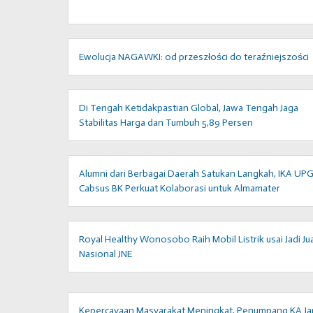
Ewolucja NAGAWKI: od przeszłości do teraźniejszości
Di Tengah Ketidakpastian Global, Jawa Tengah Jaga
Stabilitas Harga dan Tumbuh 5,89 Persen
Alumni dari Berbagai Daerah Satukan Langkah, IKA UP
Cabsus BK Perkuat Kolaborasi untuk Almamater
Royal Healthy Wonosobo Raih Mobil Listrik usai Jadi Ju
Nasional JNE
Kepercayaan Masyarakat Meningkat, Penumpang KA Ja