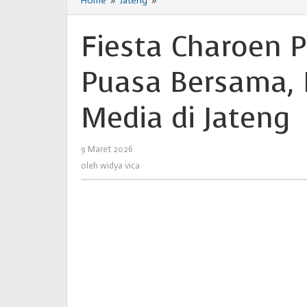
Home
»
Jateng
»
Fiesta
Charoen
Pokphand
Fiesta Charoen 
Gelar
Buka
Puasa Bersama, 
Puasa
Bersama,
Perkuat
Media di Jateng
Sinergi
dengan
Media
9 Maret 2026
oleh
di
widya
oleh
widya vica
Jateng
vica