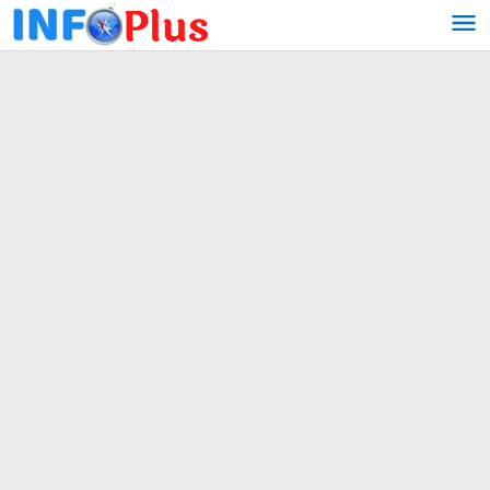
Lewati
ke
konten