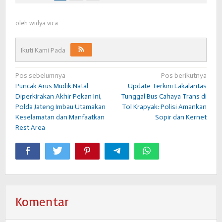
oleh
widya vica
Ikuti Kami Pada
Navigasi
Pos sebelumnya
Pos berikutnya
Puncak Arus Mudik Natal
Update Terkini Lakalantas
pos
Diperkirakan Akhir Pekan Ini,
Tunggal Bus Cahaya Trans di
Polda Jateng Imbau Utamakan
Tol Krapyak: Polisi Amankan
Keselamatan dan Manfaatkan
Sopir dan Kernet
Rest Area
Komentar