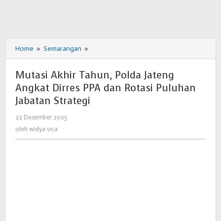
Home
»
Semarangan
»
Mutasi
Akhir
Tahun,
Mutasi Akhir Tahun, Polda Jateng
Polda
Angkat Dirres PPA dan Rotasi Puluhan
Jateng
Jabatan Strategi
Angkat
Dirres
22 Desember 2025
oleh
PPA
widya
oleh
widya vica
dan
vica
Rotasi
Puluhan
Jabatan
Strategi