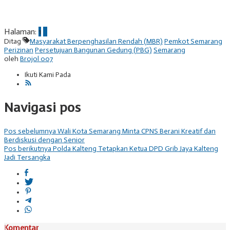
Halaman:
1
2
Ditag
Masyarakat Berpenghasilan Rendah (MBR)
Pemkot Semarang
Perizinan
Persetujuan Bangunan Gedung (PBG)
Semarang
oleh
Brojol 007
Ikuti Kami Pada
Navigasi pos
Pos sebelumnya
Wali Kota Semarang Minta CPNS Berani Kreatif dan
Berdiskusi dengan Senior
Pos berikutnya
Polda Kalteng Tetapkan Ketua DPD Grib Jaya Kalteng
Jadi Tersangka
Komentar