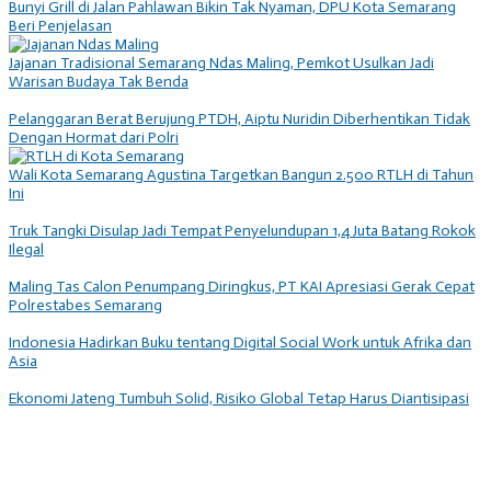
Bunyi Grill di Jalan Pahlawan Bikin Tak Nyaman, DPU Kota Semarang
Beri Penjelasan
Jajanan Tradisional Semarang Ndas Maling, Pemkot Usulkan Jadi
Warisan Budaya Tak Benda
Pelanggaran Berat Berujung PTDH, Aiptu Nuridin Diberhentikan Tidak
Dengan Hormat dari Polri
Wali Kota Semarang Agustina Targetkan Bangun 2.500 RTLH di Tahun
Ini
Truk Tangki Disulap Jadi Tempat Penyelundupan 1,4 Juta Batang Rokok
Ilegal
Maling Tas Calon Penumpang Diringkus, PT KAI Apresiasi Gerak Cepat
Polrestabes Semarang
Indonesia Hadirkan Buku tentang Digital Social Work untuk Afrika dan
Asia
Ekonomi Jateng Tumbuh Solid, Risiko Global Tetap Harus Diantisipasi