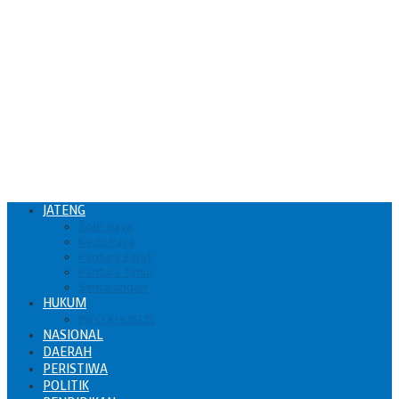
JATENG
Solo Raya
Kedu Raya
Pantura Barat
Pantura Timur
Semarangan
HUKUM
INFO KHUSUS
NASIONAL
DAERAH
PERISTIWA
POLITIK