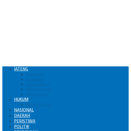
JATENG
Solo Raya
Kedu Raya
Pantura Barat
Pantura Timur
Semarangan
HUKUM
INFO KHUSUS
NASIONAL
DAERAH
PERISTIWA
POLITIK