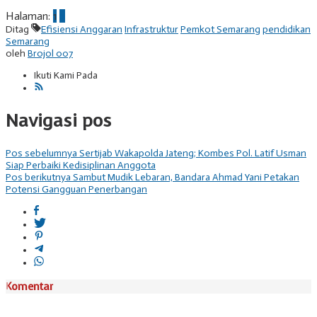
Halaman:
1
2
Ditag
Efisiensi Anggaran
Infrastruktur
Pemkot Semarang
pendidikan
Semarang
oleh
Brojol 007
Ikuti Kami Pada
Navigasi pos
Pos sebelumnya
Sertijab Wakapolda Jateng; Kombes Pol. Latif Usman
Siap Perbaiki Kedisiplinan Anggota
Pos berikutnya
Sambut Mudik Lebaran, Bandara Ahmad Yani Petakan
Potensi Gangguan Penerbangan
Komentar