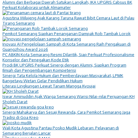
Alumni dari Berbagai Daerah Satukan Langkah, IKA UPGRIS Cabsus BK
Perkuat Kolaborasi untuk Almamater
Agustina Wilujeng Ajak Karang Taruna Rawat Bibit Cemara Laut di Pulau
Tirang Semarang
Pemkot Semarang Siapkan Penanganan Dampak Rob Tambak Lorok
Inovasi AI Pengelolaan Sampah di Kota Semarang Raih Pengakuan di
Guangzhou Award 2026
PC ABKIN Kota Semarang Resmi Dilantik, Siap Perkuat Profesionalisme
Konselor dan Penegakan Kode Etik
Prodi BK UPGRIS Perkuat Sinergi dengan Alumni, Siapkan Program
Ilmiah dan Pengembangan Kompetensi
Sinergi Tata Kelola Hukum dan Pemberdayaan Masyarakat, LPMK
Bangetayu Wetan Gelar Pendidikan Hukum
Literasi Lingkungan Lewat Tanam Mangga Kyoujai
Iswar Aminuddin Ajak Warga Semarang Warisi Nilai-nilai Perjuangan KH
Sholeh Darat
Sinergi Mahakarya dan Sesaji Rewanda, Cara Pemkot Semarang Jaga
Tradisi di Goa Kreo
Wali Kota Agustina Pantau Posko Mudik Lebaran: Pelayanan di
Semarang Berjalan Lancar