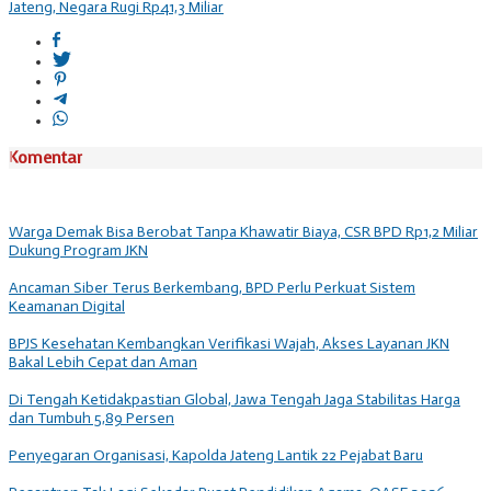
Jateng, Negara Rugi Rp41,3 Miliar
Komentar
Warga Demak Bisa Berobat Tanpa Khawatir Biaya, CSR BPD Rp1,2 Miliar
Dukung Program JKN
Ancaman Siber Terus Berkembang, BPD Perlu Perkuat Sistem
Keamanan Digital
BPJS Kesehatan Kembangkan Verifikasi Wajah, Akses Layanan JKN
Bakal Lebih Cepat dan Aman
Di Tengah Ketidakpastian Global, Jawa Tengah Jaga Stabilitas Harga
dan Tumbuh 5,89 Persen
Penyegaran Organisasi, Kapolda Jateng Lantik 22 Pejabat Baru