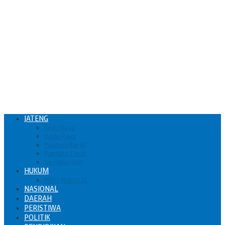
JATENG
Solo Raya
Kedu Raya
Pantura Barat
Pantura Timur
Semarangan
HUKUM
INFO KHUSUS
NASIONAL
DAERAH
PERISTIWA
POLITIK