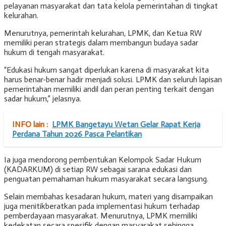
pelayanan masyarakat dan tata kelola pemerintahan di tingkat
kelurahan.
Menurutnya, pemerintah kelurahan, LPMK, dan Ketua RW
memiliki peran strategis dalam membangun budaya sadar
hukum di tengah masyarakat.
“Edukasi hukum sangat diperlukan karena di masyarakat kita
harus benar-benar hadir menjadi solusi. LPMK dan seluruh lapisan
pemerintahan memiliki andil dan peran penting terkait dengan
sadar hukum,” jelasnya.
INFO lain :
LPMK Bangetayu Wetan Gelar Rapat Kerja
Perdana Tahun 2026 Pasca Pelantikan
Ia juga mendorong pembentukan Kelompok Sadar Hukum
(KADARKUM) di setiap RW sebagai sarana edukasi dan
penguatan pemahaman hukum masyarakat secara langsung.
Selain membahas kesadaran hukum, materi yang disampaikan
juga menitikberatkan pada implementasi hukum terhadap
pemberdayaan masyarakat. Menurutnya, LPMK memiliki
kedekatan secara spesifik dengan masyarakat sehingga