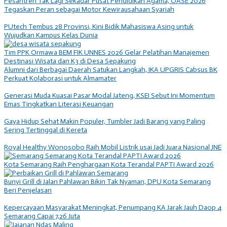
Pesantren Tak Lagi Sekadar Pusat Pendidikan Agama, OASE 2026
Tegaskan Peran sebagai Motor Kewirausahaan Syariah
PUtech Tembus 28 Provinsi, Kini Bidik Mahasiswa Asing untuk
Wujudkan Kampus Kelas Dunia
Tim PPK Ormawa BEM FIK UNNES 2026 Gelar Pelatihan Manajemen
Destinasi Wisata dan K3 di Desa Sepakung
Alumni dari Berbagai Daerah Satukan Langkah, IKA UPGRIS Cabsus BK
Perkuat Kolaborasi untuk Almamater
Generasi Muda Kuasai Pasar Modal Jateng, KSEI Sebut Ini Momentum
Emas Tingkatkan Literasi Keuangan
Gaya Hidup Sehat Makin Populer, Tumbler Jadi Barang yang Paling
Sering Tertinggal di Kereta
Royal Healthy Wonosobo Raih Mobil Listrik usai Jadi Juara Nasional JNE
Kota Semarang Raih Penghargaan Kota Terandal PAPTI Award 2026
Bunyi Grill di Jalan Pahlawan Bikin Tak Nyaman, DPU Kota Semarang
Beri Penjelasan
Kepercayaan Masyarakat Meningkat, Penumpang KA Jarak Jauh Daop 4
Semarang Capai 7,26 Juta