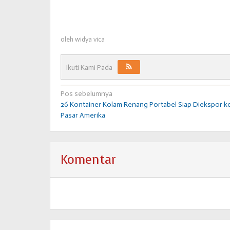
oleh
widya vica
Ikuti Kami Pada
Navigasi
Pos sebelumnya
26 Kontainer Kolam Renang Portabel Siap Diekspor k
pos
Pasar Amerika
Komentar