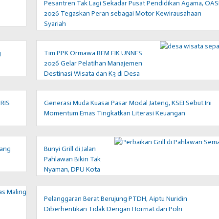
Pesantren Tak Lagi Sekadar Pusat Pendidikan Agama, OAS
2026 Tegaskan Peran sebagai Motor Kewirausahaan
Syariah
g
Tim PPK Ormawa BEM FIK UNNES
2026 Gelar Pelatihan Manajemen
Destinasi Wisata dan K3 di Desa
Sepakung
GRIS
Generasi Muda Kuasai Pasar Modal Jateng, KSEI Sebut Ini
Momentum Emas Tingkatkan Literasi Keuangan
yang
Bunyi Grill di Jalan
Pahlawan Bikin Tak
Nyaman, DPU Kota
Semarang Beri
Penjelasan
Pelanggaran Berat Berujung PTDH, Aiptu Nuridin
Diberhentikan Tidak Dengan Hormat dari Polri