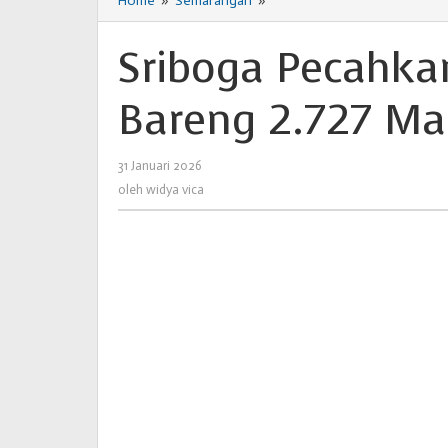
Home
»
Semarangan
»
Sriboga
Pecahkan
Rekor
Sriboga Pecahka
LEPRID,Makan
Bareng
Bareng 2.727 M
2.727
Mangkok
Mie
31 Januari 2026
oleh
Ayam
widya
oleh
widya vica
vica