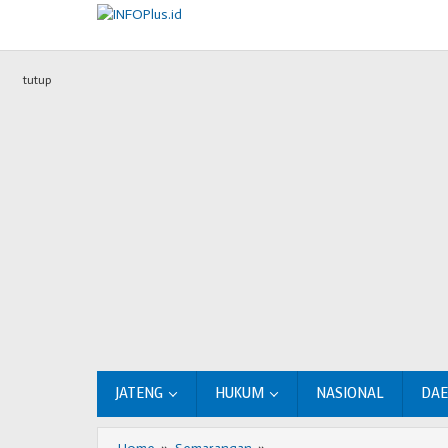
Lewati
ke
konten
tutup
JATENG
HUKUM
NASIONAL
DA