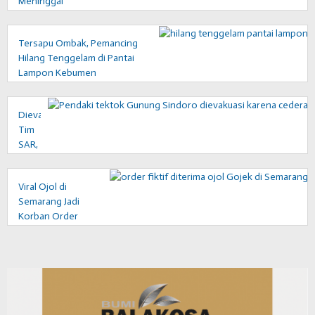
Meninggal
Tersapu Ombak, Pemancing
Hilang Tenggelam di Pantai
Lampon Kebumen
Dievakuasi
Tim
SAR,
Pendaki
Tektok
Viral Ojol di
Cedera
Semarang Jadi
di
Korban Order
Gunung
Fiktif, Begini
Sindoro
Respons Gojek