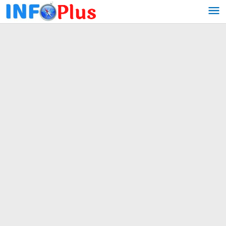
Lewati
ke
konten