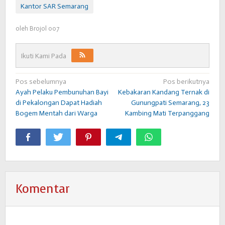
Kantor SAR Semarang
oleh
Brojol 007
Ikuti Kami Pada
Navigasi
Pos sebelumnya
Pos berikutnya
Ayah Pelaku Pembunuhan Bayi
Kebakaran Kandang Ternak di
pos
di Pekalongan Dapat Hadiah
Gunungpati Semarang, 23
Bogem Mentah dari Warga
Kambing Mati Terpanggang
Komentar