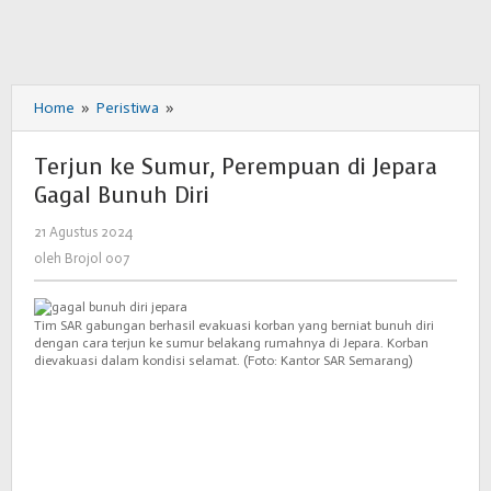
Home
»
Peristiwa
»
Terjun
ke
Sumur,
Terjun ke Sumur, Perempuan di Jepara
Perempuan
Gagal Bunuh Diri
di
Jepara
21 Agustus 2024
oleh
Gagal
Brojol
oleh
Brojol 007
Bunuh
007
Diri
Tim SAR gabungan berhasil evakuasi korban yang berniat bunuh diri
dengan cara terjun ke sumur belakang rumahnya di Jepara. Korban
dievakuasi dalam kondisi selamat. (Foto: Kantor SAR Semarang)