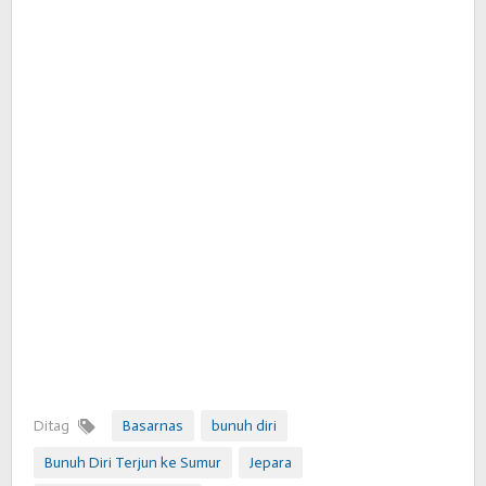
Ditag
Basarnas
bunuh diri
Bunuh Diri Terjun ke Sumur
Jepara