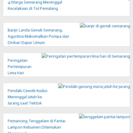
4 Warga Semarang Meninggal
Kecelakaan di Tol Pemalang
Banjir Landa Genuk Semarang,
Agustina Maksimalkan Pompa dan
Dirikan Dapur Umum
Peringatan
Pertempuran
Lima Hari
Semarang
Libatkan
Pendaki Cewek Kudus
Generasi
Meninggal Jatuh ke
Muda,
Jurang saat Tektok
Agustina:
Gunung Muria
Perkuat
Patriotisme
Pemancing Tenggelam di Pantai
Lampon Kebumen Ditemukan