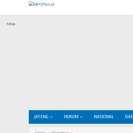
Lewati
ke
konten
tutup
JATENG
HUKUM
NASIONAL
DA