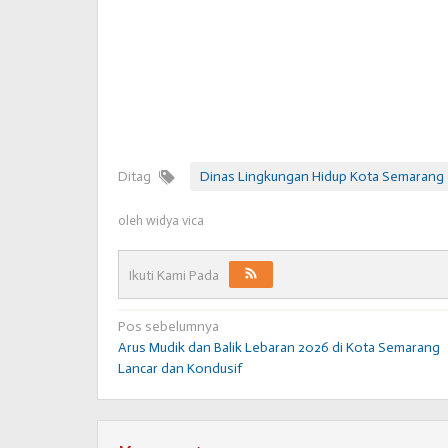
Ditag
Dinas Lingkungan Hidup Kota Semarang
oleh
widya vica
Ikuti Kami Pada
Navigasi
Pos sebelumnya
Arus Mudik dan Balik Lebaran 2026 di Kota Semarang
pos
Lancar dan Kondusif