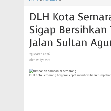
Home
»
Peristiwa
»
DLH
Kota
Semarang
DLH Kota Semar
Minta
Maaf
Sigap Bersihka
dan
Sigap
Bersihkan
Jalan Sultan Ag
Tumpahan
Sampah
di
25 Maret 2026
oleh
Jalan
widya
oleh
widya vica
Sultan
vica
Agung
DLH Kota Semarang bergerak cepat membersihkan tumpahan sa