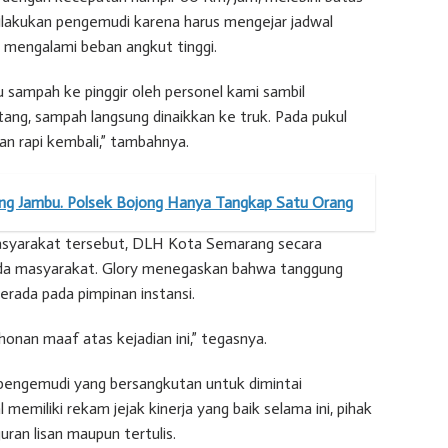
ilakukan pengemudi karena harus mengejar jadwal
a mengalami beban angkut tinggi.
sampah ke pinggir oleh personel kami sambil
ng, sampah langsung dinaikkan ke truk. Pada pukul
dan rapi kembali,” tambahnya.
ng Jambu. Polsek Bojong Hanya Tangkap Satu Orang
syarakat tersebut, DLH Kota Semarang secara
a masyarakat. Glory menegaskan bahwa tanggung
erada pada pimpinan instansi.
nan maaf atas kejadian ini,” tegasnya.
l pengemudi yang bersangkutan untuk dimintai
emiliki rekam jejak kinerja yang baik selama ini, pihak
ran lisan maupun tertulis.