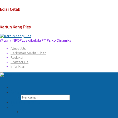
Edisi Cetak
Kartun Kang Ples
@ 2017 INFOPLus dikelola PT Psiko Dinamika
About Us
Pedoman Media Siber
Redaksi
Contact Us
Info Iklan
Pencarian
TABLOID INFOPlus
RSS