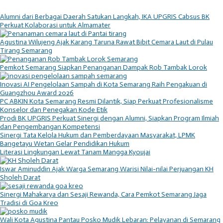
Alumni dari Berbagai Daerah Satukan Langkah, IKA UPGRIS Cabsus BK
Perkuat Kolaborasi untuk Almamater
Agustina Wilujeng Ajak Karang Taruna Rawat Bibit Cemara Laut di Pulau
Tirang Semarang
Pemkot Semarang Siapkan Penanganan Dampak Rob Tambak Lorok
Inovasi AI Pengelolaan Sampah di Kota Semarang Raih Pengakuan di
Guangzhou Award 2026
PC ABKIN Kota Semarang Resmi Dilantik, Siap Perkuat Profesionalisme
Konselor dan Penegakan Kode Etik
Prodi BK UPGRIS Perkuat Sinergi dengan Alumni, Siapkan Program Ilmiah
dan Pengembangan Kompetensi
Sinergi Tata Kelola Hukum dan Pemberdayaan Masyarakat, LPMK
Bangetayu Wetan Gelar Pendidikan Hukum
Literasi Lingkungan Lewat Tanam Mangga Kyoujai
Iswar Aminuddin Ajak Warga Semarang Warisi Nilai-nilai Perjuangan KH
Sholeh Darat
Sinergi Mahakarya dan Sesaji Rewanda, Cara Pemkot Semarang Jaga
Tradisi di Goa Kreo
Wali Kota Agustina Pantau Posko Mudik Lebaran: Pelayanan di Semarang