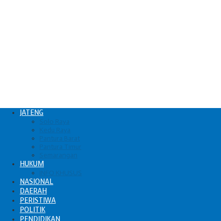
JATENG
Solo Raya
Kedu Raya
Pantura Barat
Pantura Timur
Semarangan
HUKUM
INFO KHUSUS
NASIONAL
DAERAH
PERISTIWA
POLITIK
PENDIDIKAN