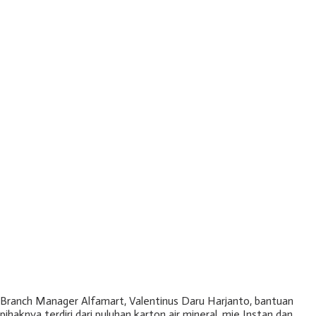
Branch Manager Alfamart, Valentinus Daru Harjanto, bantuan
pihaknya terdiri dari puluhan karton air mineral, mie Instan dan