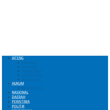
JATENG
Solo Raya
Kedu Raya
Pantura Barat
Pantura Timur
Semarangan
HUKUM
INFO KHUSUS
NASIONAL
DAERAH
PERISTIWA
POLITIK