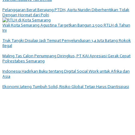
Pelanggaran Berat Berujung PTDH, Aiptu Nuridin Diberhentikan Tidak
Dengan Hormat dari Polri
Wali Kota Semarang Agustina Targetkan Bangun 2.500 RTLH di Tahun
Ini
Truk Tangki Disulap Jadi Tempat Penyelundupan 1,4 Juta Batang Rokok
Ilegal
Maling Tas Calon Penumpang Diringkus, PT KAI Apresiasi Gerak Cepat
Polrestabes Semarang
Indonesia Hadirkan Buku tentang Digital Social Work untuk Afrika dan
Asia
Ekonomi Jateng Tumbuh Solid, Risiko Global Tetap Harus Diantisipasi