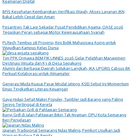
Keamanan Digital
BPJS Kesehatan Kembangkan Verifikasi Wajah, Akses Layanan JKN
Bakal Lebih Cepat dan Aman
Pesantren Tak Lagi Sekadar Pusat Pendidikan Agama, OASE 2026
Tegaskan Peran sebagai Motor Kewirausahaan Syariah
PUtech Tembus 28 Provinsi, Kini Bidik Mahasiswa Asing untuk
Wujudkan Kampus Kelas Dunia
Tim PPK Ormawa BEM FIK UNNES 2026 Gelar Pelatihan Manajemen
Destinasi Wisata dan K3 di Desa Sepakung
Alumni dari Berbagai Daerah Satukan Langkah, IKA UPGRIS Cabsus BK
Perkuat Kolaborasi untuk Almamater
Generasi Muda Kuasai Pasar Modal Jateng, KSEI Sebut Ini Momentum
Emas Tingkatkan Literasi Keuangan
Gaya Hidup Sehat Makin Populer, Tumbler Jadi Barang yang Paling
Sering Tertinggal di Kereta
Bunyi Grill di Jalan Pahlawan Bikin Tak Nyaman, DPU Kota Semarang
Beri Penjelasan
Jajanan Tradisional Semarang Ndas Maling, Pemkot Usulkan Jadi
Warisan Budaya Tak Benda