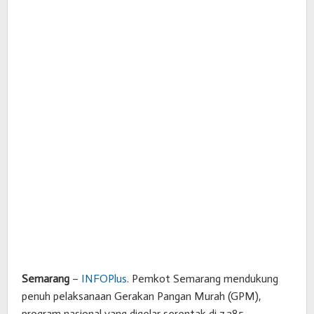
Semarang
–
INFOPlus
. Pemkot Semarang mendukung
penuh pelaksanaan Gerakan Pangan Murah (GPM),
program nasional yang digelar serentak di 7.285