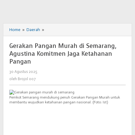
Home
»
Daerah
»
Gerakan
Pangan
Murah
Gerakan Pangan Murah di Semarang,
di
Agustina Komitmen Jaga Ketahanan
Semarang,
Pangan
Agustina
Komitmen
30 Agustus 2025
oleh
Jaga
Brojol
oleh
Brojol 007
Ketahanan
007
Pangan
Pemkot Semarang mendukung penuh Gerakan Pangan Murah untuk
membantu wujudkan ketahanan pangan nasional. (Foto: Ist)