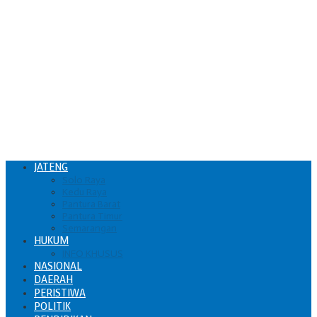
JATENG
Solo Raya
Kedu Raya
Pantura Barat
Pantura Timur
Semarangan
HUKUM
INFO KHUSUS
NASIONAL
DAERAH
PERISTIWA
POLITIK