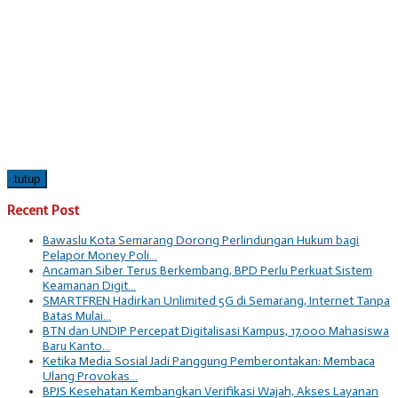
tutup
Recent Post
Bawaslu Kota Semarang Dorong Perlindungan Hukum bagi
Pelapor Money Poli…
Ancaman Siber Terus Berkembang, BPD Perlu Perkuat Sistem
Keamanan Digit…
SMARTFREN Hadirkan Unlimited 5G di Semarang, Internet Tanpa
Batas Mulai…
BTN dan UNDIP Percepat Digitalisasi Kampus, 17.000 Mahasiswa
Baru Kanto…
Ketika Media Sosial Jadi Panggung Pemberontakan: Membaca
Ulang Provokas…
BPJS Kesehatan Kembangkan Verifikasi Wajah, Akses Layanan