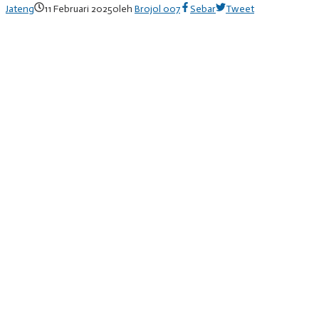
Jateng
11 Februari 2025
oleh
Brojol 007
Sebar
Tweet